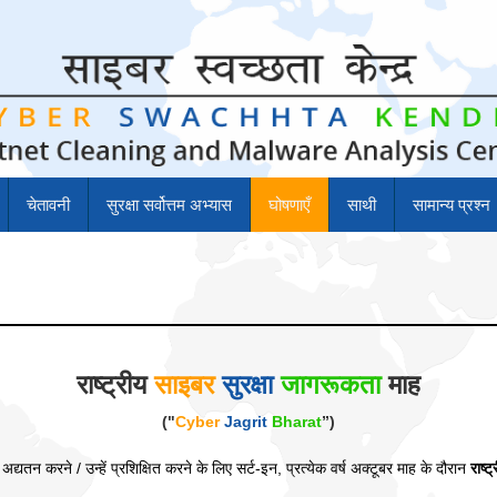
चेतावनी
सुरक्षा सर्वोत्तम अभ्यास
घोषणाएँ
साथी
सामान्य प्रश्न
राष्ट्रीय
साइबर
सुरक्षा
जागरूकता
माह
("
Cyber
Jagrit
Bharat
”)
तन करने / उन्‍हें प्रशिक्षित करने के लिए सर्ट-इन, प्रत्येक वर्ष अक्‍टूबर माह के दौरान
राष्ट