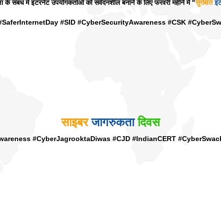
 के संबंध में इंटरनेट उपयोगकर्ताओं को संवेदनशील बनाने के लिए फरवरी महीने में "
सुरक्षित
इं
#SaferInternetDay #SID #CyberSecurityAwareness #CSK #CyberS
साइबर
जागरुकता
दिवस
Awareness #CyberJagrooktaDiwas #CJD #IndianCERT #CyberSwac