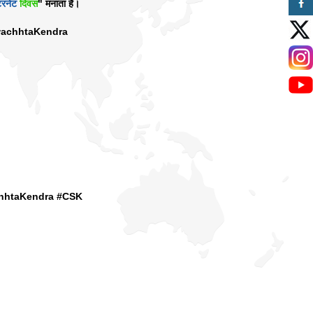
टरनेट
दिवस
" मनाता है।
wachhtaKendra
hhtaKendra #CSK